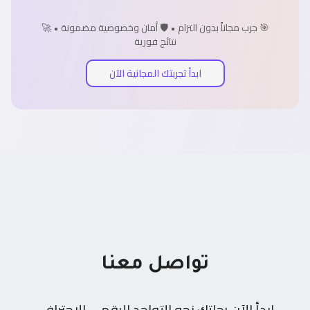
🎯 جرب مجاناً بدون التزام • 🛡️ أمان وخصوصية مضمونة • 🚀
نتائج فورية
ابدأ تجربتك المجانية الآن
تواصل معنا
ابدأ الآن رحلتك نحو التواجد الرقمي الاحترافي