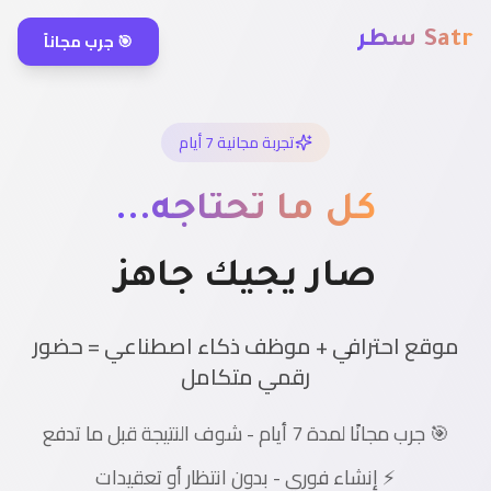
🎯 جرب مجاناً
Satr سطر
تجربة مجانية 7 أيام
كل ما تحتاجه...
صار يجيك جاهز
موقع احترافي + موظف ذكاء اصطناعي = حضور
رقمي متكامل
🎯 جرب مجانًا لمدة 7 أيام - شوف النتيجة قبل ما تدفع
⚡ إنشاء فوري - بدون انتظار أو تعقيدات