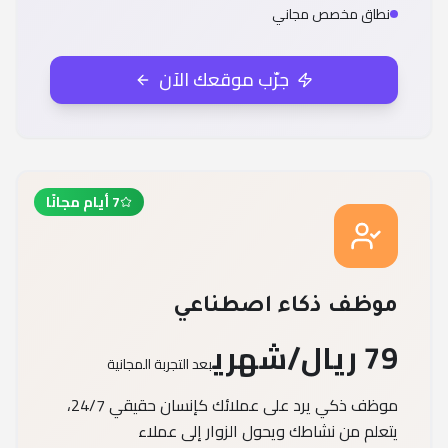
نطاق مخصص مجاني
جرّب موقعك الآن
7 أيام مجانًا
موظف ذكاء اصطناعي
79 ريال/شهري
بعد التجربة المجانية
موظف ذكي يرد على عملائك كإنسان حقيقي 24/7،
يتعلم من نشاطك ويحول الزوار إلى عملاء